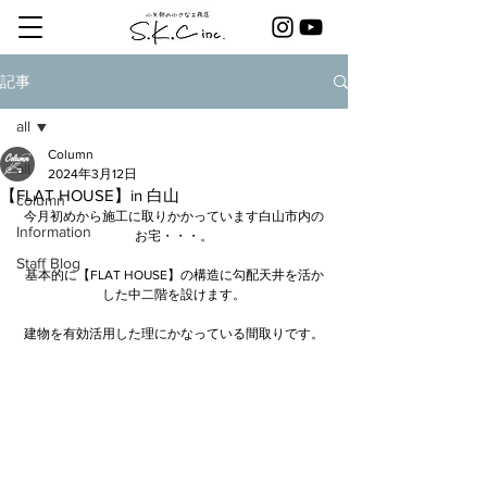
記事
all
Column
all
2024年3月12日
【FLAT HOUSE】in 白山
column
今月初めから施工に取りかかっています白山市内の
Information
お宅・・・。
Staff Blog
基本的に【FLAT HOUSE】の構造に勾配天井を活か
した中二階を設けます。
建物を有効活用した理にかなっている間取りです。