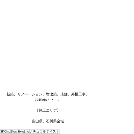
新築、リノベーション、増改築、店舗、外構工事、
お庭ets・・・。
【施工エリア】
富山県、石川県全域
SKCinc
SlowStyleLife
ナチュラルテイスト