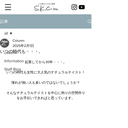
記事
all
Column
all
2025年2月1日
いつの時代も・・・。
column
Information
起業してから30年・・・。
Staff Blog
いつの時代も女性に大人気のナチュラルテイスト！
憧れが強い人も多いのではないでしょうか？
そんなナチュラルテイストを中心に拘りの空間作り
をお手伝いできればと思っています。