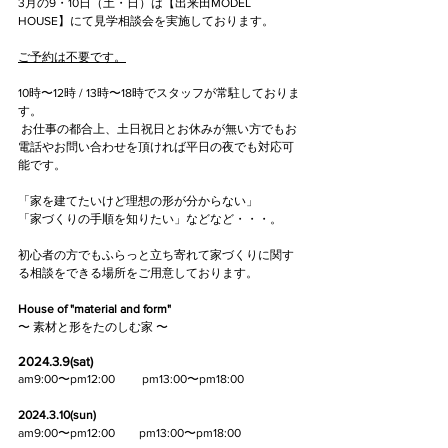
3月の
9・10日（土・日）
は【出来田MODEL 
HOUSE】にて見学相談会を実施しております。
ご予約は不要です。
10時〜12時
 / 
13時〜18時
でスタッフが常駐しておりま
す。　
 お仕事の都合上、土日祝日とお休みが無い方でもお
電話やお問い合わせを頂ければ平日の夜でも対応可
能です。
「家を建てたいけど理想の形が分からない」
「家づくりの手順を知りたい」などなど・・・。
初心者の方でもふらっと立ち寄れて家づくりに関す
る相談をできる場所をご用意しております。
House of "material and form"
〜 素材と形をたのしむ家 〜
2024.3.9(sat)
am9:00〜pm12:00 　　pm13:00〜pm18:00
2024.3.10(sun)
am9:00〜pm12:00　　pm13:00〜pm18:00