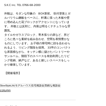
S.K.C inc. TEL 0766-68-2000
外観は、モダンな印象の　BOX形状。 吹付塗装とガ
ルバリウム鋼板をベースに、軒裏に張った木板や壁
に埋め込んだ花ブロックがアクセントになっていま
す。 外観とは反対に、内装は明るくナチュラルな雰
囲気。
タイルやガラスブロック、寄木張りの床など、所ど
ころに色々な素材を組み合わせ、空間を表情豊かな
ものにしています。 お子様の帰宅時に顔を合わせら
れるよう、リビング階段を採用。 33坪のコンパクト
な床面積ながら、キッチン横に儲けたパントリーや
サンルーム、階段下のスペースを有効利用したリビ
ング収納、納戸など、あると嬉しいスペースをしっ
かり確保しています。 
【開催場所】
SlowStyleLife
モデルハウス
住宅相談会
気軽な相談会
column