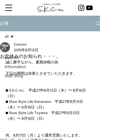
記事
all
Column
all
2015年8月12日
お盆休みのお知られ・・・。
column
誠に勝手ながら、夏期休暇の為
Information
下記の期間は休業とさせていただきます。
Staff Blog
■ S.K.C inc.　平成27年8月13日（木）〜 8月16日
（日）
■ Slow Style Life Kanazawa　平成27年8月13日
（木）〜 8月16日（日）
■ Slow Style Life Toyama　平成27年8月12日
（水）〜 8月16日（日）
尚、8月17日（月）より通常営業いたします。