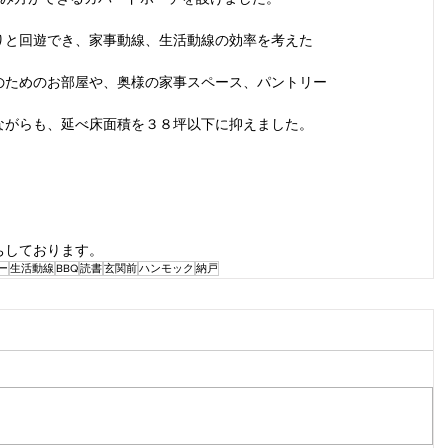
りと回遊でき、家事動線、生活動線の効率を考えた
のためのお部屋や、奥様の家事スペース、パントリー
ながらも、延べ床面積を３８坪以下に抑えました。
ちしております。
ー
生活動線
BBQ
読書
玄関前
ハンモック
納戸