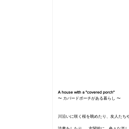
A house with a "covered porch"
〜 カバードポーチがある暮らし 〜
川沿いに咲く桜を眺めたり、友人たち
読書をしたり...。玄関前に、色々な