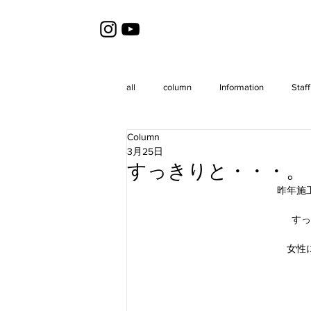
all
column
Information
Staff
Column
3月25日
すっきりと・・・。
昨年施
すっ
女性