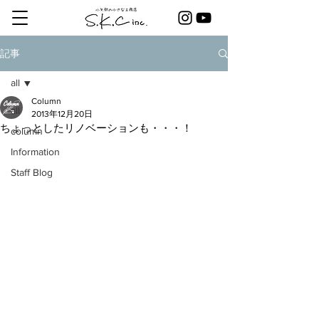
記事
all
Column
all
2013年12月20日
ちょっとしたリノベーションも・・・！
column
Information
Staff Blog