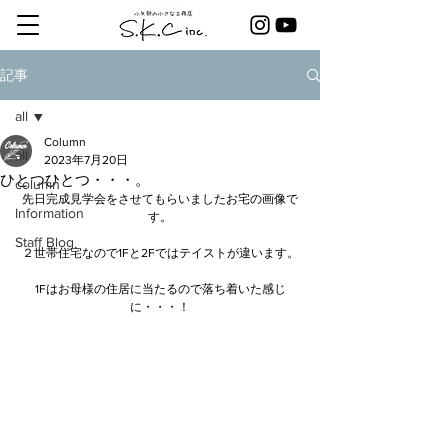
記事
all
Column
all
2023年7月20日
ひとつひとつ・・・。
column
先日完成見学会をさせてもらいましたお宅の画像で
Information
す。
Staff Blog
２世帯住宅なので1Fと2Fではテイストが違います。
1Fはお母様の住居に当たるので落ち着いた感じ
に・・・！