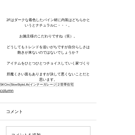
2Fはダークな着色したパイン材に内装はどちらかと
いうとナチュラルに・・・。
お施主様のこだわりですね（笑）。
どうしてもトレンドを追いがちですが自分らしさは
飽きが来ないのではないでしょうか？
アイテムをひとつひとつチョイスしていく家づくり
邪魔くさい面もありますが決して悪くないことだと
思います。
SKCinc
SlowStyleLife
インナーガレージ
２世帯住宅
column
コメント
コメントを追加…