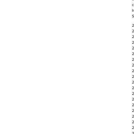
c
I
S