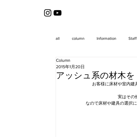
all
column
Information
Staff
Column
2015年1月20日
アッシュ系の材木を
お客様に床材や室内建
実はその
なので床材や建具の選択に