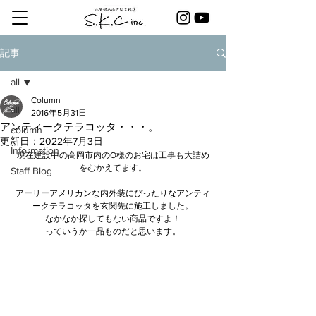
記事
all
Column
all
2016年5月31日
アンティークテラコッタ・・・。
column
更新日：
2022年7月3日
Information
現在建設中の高岡市内のO様のお宅は工事も大詰め
をむかえてます。
Staff Blog
アーリーアメリカンな内外装にぴったりなアンティ
ークテラコッタを玄関先に施工しました。
なかなか探してもない商品ですよ！
っていうか一品ものだと思います。