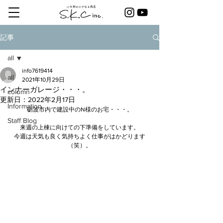
記事
all
info7619414
all
2021年10月29日
インナーガレージ・・・。
column
更新日：
2022年2月17日
Information
砺波市内で建設中のN様のお宅・・・。
Staff Blog
来週の上棟に向けての下準備をしています。
今週は天気も良く気持ちよく仕事がはかどります
（笑）。