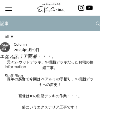
記事
all
Column
all
2025年5月19日
エクステリア商品・・・。
column
元々2Fウッドデッキ、1F樹脂デッキだったお宅の修
Information
繕工事。
Staff Blog
長年の腐食で今回は2Fアルミの手摺り、1F樹脂デッ
キへの変更！
画像は1Fの樹脂デッキの作業・・・。
俗にいうエクステリア工事です！