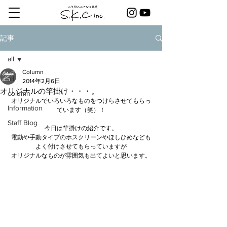
記事
all
Column
all
2014年2月6日
オリジナルの竿掛け・・・。
column
オリジナルでいろいろなものをつけらさせてもらっ
Information
ています（笑）！
Staff Blog
今日は竿掛けの紹介です。
電動や手動タイプのホスクリーンやほしひめなども
よく付けさせてもらっていますが
オリジナルなものが雰囲気も出てよいと思います。