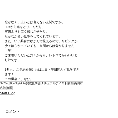
窓がなく、広いとは言えない玄関ですが、
LDKから光をとりこんだり、
実際よりも広く感じさせたり。
なかなか良い仕事をしてくれています。
また、いい具合にゆがんで見えるので、リビングが
少々散らかっていても、玄関からは分かりません
（笑）
ご来場いただいた方々からも、レトロでかわいいと
好評です。
5月も、ご予約を頂ければ土日・平日問わず見学でき
ます！
この機会に、ぜひ。
SKCinc
SlowStyleLife
完成見学会
ナチュラルテイスト
新築
高岡市
内装
玄関
Staff Blog
コメント