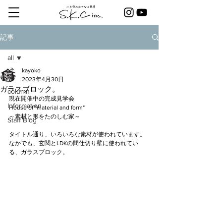
記事
all
kayoko
all
2023年4月30日
ガラスブロック。
column
現在開催中の完成見学会
Information
House of "material and form"
～素材と形をたのしむ家～
Staff Blog
タイトル通り、いろいろな素材が使われています。
なかでも、玄関とLDKの間仕切り壁に使われてい
る、ガラスブロック。