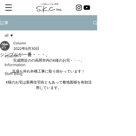
記事
all
Column
all
2022年6月30日
シンプルが一番・・・。
column
完成間近のの高岡市内のK様のお宅・・・。
Information
足場も外れ外構工事に取り掛かっています！
Staff Blog
K様のお宅は新興住宅街ともあって敷地面積を有効活
用しています。