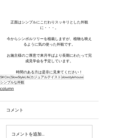
正面はシンプルにこだわりスッキリとした外観
に・・・。
今からシンボルツリーを植栽しますが、植物も映え
るように気の使った外観です。
お施主様のご厚意で来月半ばより長期にわたって完
成見学会を予定しています。
時間のある方は是非に見来てください！
SKCinc
SlowStyleLife
カジュアルテイスト
slowstylehouse
シンプルな外観
column
コメント
コメントを追加…