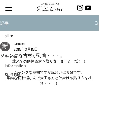
記事
all
Column
all
2015年3月15日
ジャンクな古材が到着・・・。
column
北米での解体資材を取り寄せました（笑）！
Information
ジャンクな品物ですが風合いは素敵です。
Staff Blog
単純な切れ端なんで大工さんと仕掛けや貼り方を相
談・・・！