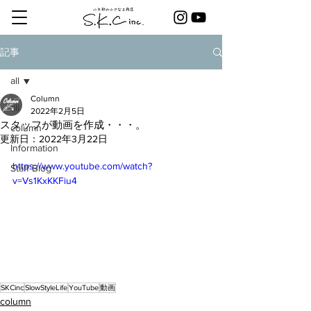
記事
all
Column
all
2022年2月5日
スタッフが動画を作成・・・。
column
更新日：
2022年3月22日
Information
https://www.youtube.com/watch?
Staff Blog
v=Vs1KxKKFiu4
SKCinc
SlowStyleLife
YouTube
動画
column