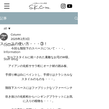
記事
all
Column
all
2025年2月3日
スペースの使い方・・・③！
column
今回も階段下のスペースについて・・・。
Information
サーフスタイルに統一された素敵なお宅のW様。
Staff Blog
アイアンの化粧ササラ桁にオーク材の踏み板、
手摺り棒は白にペイントし、手摺りはクラシカルな
スタイルのものを・・・。
階段下スペースにはファブリックなソファーベンチ
吹き抜けの化粧桁からハンギングブラケットにお気
に入りの植物を・・・。