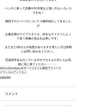
ベンチに座って読書やPC作業など使い方もいろいろ
ですね！
階段下のスペースについて３物件紹介してきました
が
お施主様のライフスタイル、好きなテイストによっ
て色々想像が深まれば幸いです。
まだまだOBさんの知恵がありますが見たい方は気軽
にお問い合わせください。
完成見学会も行っていますのでそちらの方にもお気
軽に見に来てください・・・。
SKCinc
SlowStyleLife
サーフスタイル
階段下スペース
クラシカルアメリカン
column
コメント