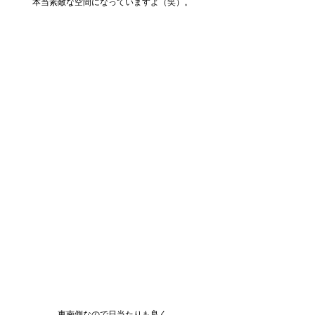
本当素敵な空間になっていますよ（笑）。
東南側なので日当たりも良く