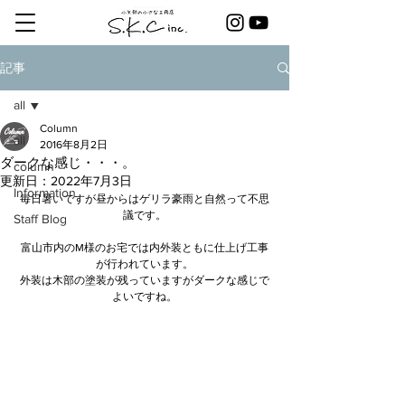
記事
all
Column
all
2016年8月2日
ダークな感じ・・・。
column
更新日：
2022年7月3日
Information
毎日暑いですが昼からはゲリラ豪雨と自然って不思
議です。
Staff Blog
富山市内のM様のお宅では内外装ともに仕上げ工事
が行われています。
外装は木部の塗装が残っていますがダークな感じで
よいですね。