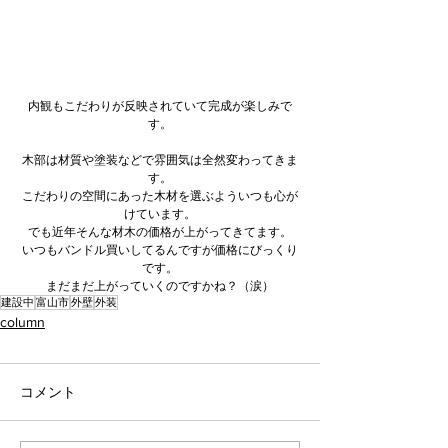
内観もこだわりが反映されていて完成が楽しみで
す。
木部は材質や塗装などで雰囲気は全然変わってきま
す。
こだわりの空間にあった木材を選ぶよういつも心が
けています。
でも近年そんな材木の価格が上がってきてます。
いつもバンドル買いしてるんですが価格にびっくり
です。
まだまだ上がっていくのですかね？（涙）
建設中
富山市
外壁
外装
column
コメント