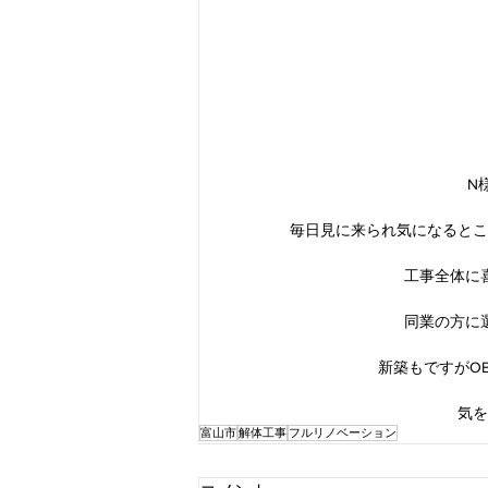
N
毎日見に来られ気になるとこ
工事全体に
同業の方に
新築もですがO
気を
富山市
解体工事
フルリノベーション