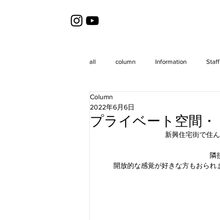
all
column
Information
Staff
Column
2022年6月6日
プライベート空間・
新興住宅街で住ん
隣
開放的な感覚が好きな方もおられ