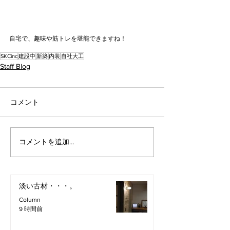
自宅で、趣味や筋トレを堪能できますね！
SKCinc
建設中
新築
内装
自社大工
Staff Blog
コメント
コメントを追加…
淡い古材・・・。
Column
9 時間前