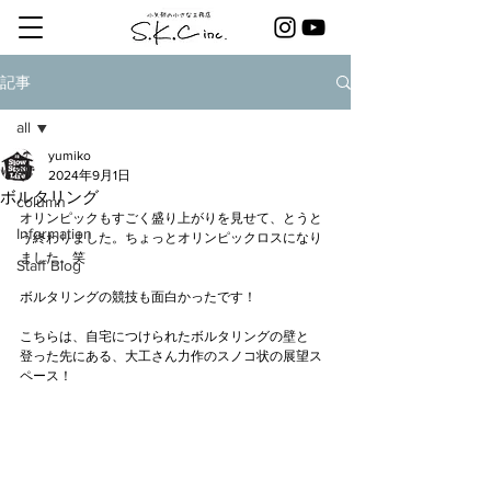
記事
all
yumiko
all
2024年9月1日
ボルタリング
column
オリンピックもすごく盛り上がりを見せて、とうと
Information
う終わりました。ちょっとオリンピックロスになり
ました。笑
Staff Blog
ボルタリングの競技も面白かったです！
こちらは、自宅につけられたボルタリングの壁と
登った先にある、大工さん力作のスノコ状の展望ス
ペース！