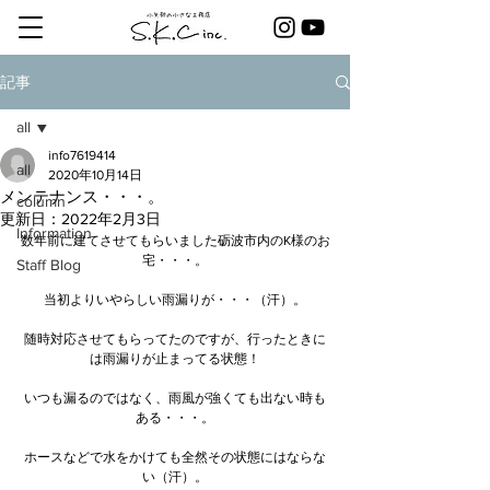
記事
all
info7619414
all
2020年10月14日
メンテナンス・・・。
column
更新日：
2022年2月3日
Information
数年前に建てさせてもらいました砺波市内のK様のお
宅・・・。
Staff Blog
当初よりいやらしい雨漏りが・・・（汗）。
随時対応させてもらってたのですが、行ったときに
は雨漏りが止まってる状態！
いつも漏るのではなく、雨風が強くても出ない時も
ある・・・。
ホースなどで水をかけても全然その状態にはならな
い（汗）。