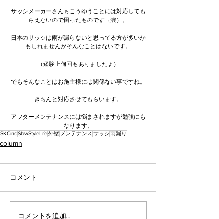
サッシメーカーさんもこうゆうことには対応しても
らえないので困ったものです（涙）。
日本のサッシは雨が漏らないと思ってる方が多いか
もしれませんがそんなことはないです。
（経験上何回もありましたよ）
でもそんなことはお施主様には関係ない事ですね。
きちんと対応させてもらいます。
アフターメンテナンスには悩まされますが勉強にも
なります。
SKCinc
SlowStyleLife
外壁
メンテナンス
サッシ
雨漏り
column
コメント
コメントを追加…