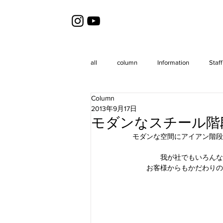
all
column
Information
Staff
Column
2013年9月17日
モダンなスチール階
モダンな空間にアイアン階段
我が社でもいろんな
お客様からもかだわりの