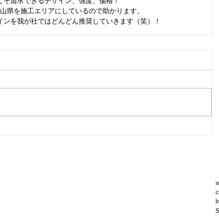
こそ追求できるデザイン、強度、価格！
山県を施工エリアにしているので助かります。
インを我が社ではどんどん推奨していきます（笑）！
a
c
I
S