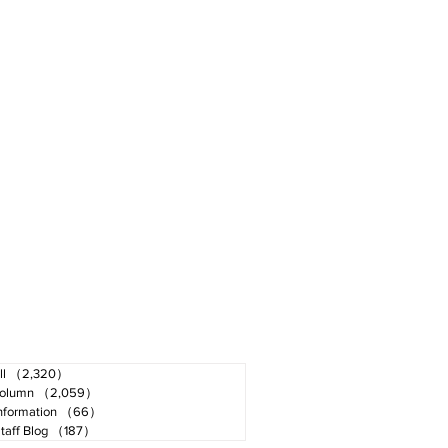
ll
（2,320）
2,320件の記事
olumn
（2,059）
2,059件の記事
nformation
（66）
66件の記事
taff Blog
（187）
187件の記事