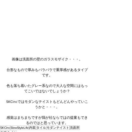
画像は洗面所の壁のガラスモザイク・・・。
台形なもので厚みもバラバラで重厚感があるタイプ
です。
色も落ち着いたグレー系なので大人な空間にはもっ
てこいではないでしょうか？
SKCincではモダンなテイストもどんどんやっていこ
うかと・・・。
感覚はまちまちですが我が社ならではの提案もでき
るのではと思っています。
SKCinc
SlowStyleLife
内装
タイル
モダンテイスト
洗面所