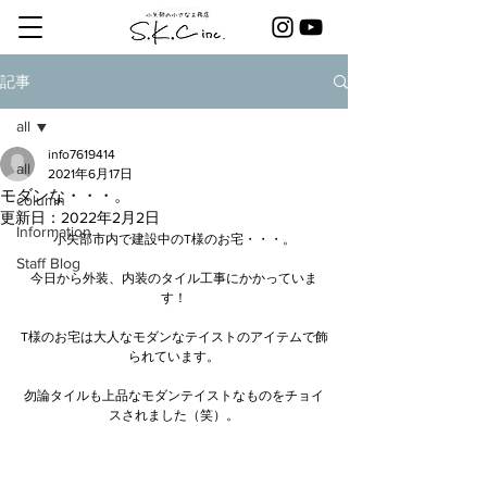
記事
all
info7619414
all
2021年6月17日
モダンな・・・。
column
更新日：
2022年2月2日
Information
小矢部市内で建設中のT様のお宅・・・。
Staff Blog
今日から外装、内装のタイル工事にかかっていま
す！
T様のお宅は大人なモダンなテイストのアイテムで飾
られています。
勿論タイルも上品なモダンテイストなものをチョイ
スされました（笑）。