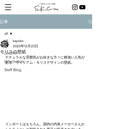
記事
all
kayoko
all
2023年12月23日
モリスの壁紙
column
ナチュラルな雰囲気がお好きな方々に根強い人気が
Information
ある、ウィリアム・モリスデザインの壁紙。
Staff Blog
インポートはもちろん、国内の内装メーカーさんか