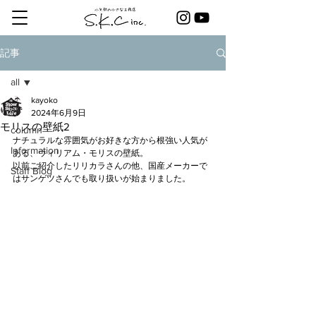
記事
all
kayoko
all
2024年6月9日
モリスの壁紙2
column
ナチュラルな雰囲気がお好きな方から根強い人気が
Information
ある、ウィリアム・モリスの壁紙。
以前ご紹介したリリカラさんの他、国産メーカーで
Staff Blog
はサンゲツさんでも取り扱いが始まりました。