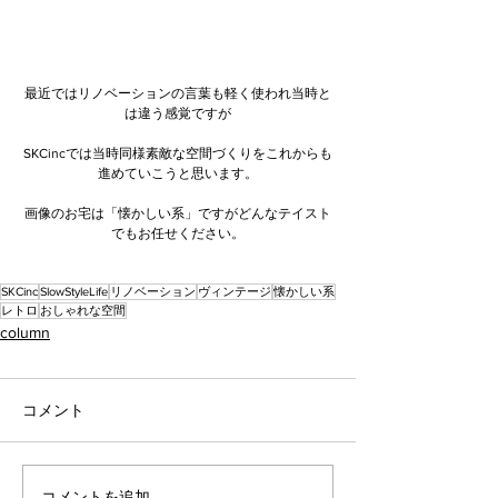
最近ではリノベーションの言葉も軽く使われ当時と
は違う感覚ですが
SKCincでは当時同様素敵な空間づくりをこれからも
進めていこうと思います。
画像のお宅は「懐かしい系」ですがどんなテイスト
でもお任せください。
SKCinc
SlowStyleLife
リノベーション
ヴィンテージ
懐かしい系
レトロ
おしゃれな空間
column
コメント
コメントを追加…