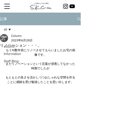
記事
all
Column
all
2023年6月29日
リノベーション・・・。
column
もう10数年前にリノベさせてもらいましたお宅の画
Information
像です。
Staff Blog
まだリノベーションという言葉が浸透してなかった
時期でしたが
もともとの良さを活かしつつおしゃれな空間を作る
ことに感銘を受け勉強したことを思い出します。