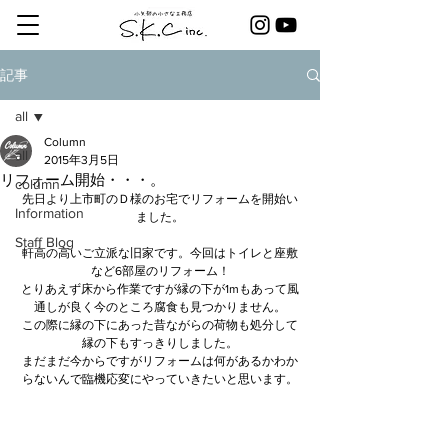
記事
all
Column
all
2015年3月5日
リフォーム開始・・・。
column
先日より上市町のＤ様のお宅でリフォームを開始い
Information
ました。
Staff Blog
軒高の高いご立派な旧家です。今回はトイレと座敷
など6部屋のリフォーム！
とりあえず床から作業ですが縁の下が1mもあって風
通しが良く今のところ腐食も見つかりません。
この際に縁の下にあった昔ながらの荷物も処分して
縁の下もすっきりしました。
まだまだ今からですがリフォームは何があるかわか
らないんで臨機応変にやっていきたいと思います。