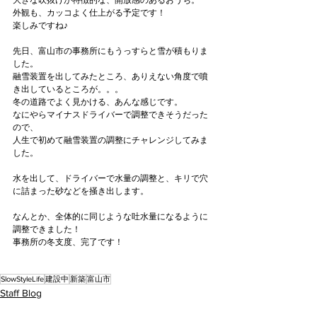
大きな吹抜けが特徴的な、開放感のあるおうち。
外観も、カッコよく仕上がる予定です！
楽しみですね♪
先日、富山市の事務所にもうっすらと雪が積もりま
した。
融雪装置を出してみたところ、ありえない角度で噴
き出しているところが。。。
冬の道路でよく見かける、あんな感じです。
なにやらマイナスドライバーで調整できそうだった
ので、
人生で初めて融雪装置の調整にチャレンジしてみま
した。
水を出して、ドライバーで水量の調整と、キリで穴
に詰まった砂などを掻き出します。
なんとか、全体的に同じような吐水量になるように
調整できました！
事務所の冬支度、完了です！
SlowStyleLife
建設中
新築
富山市
Staff Blog