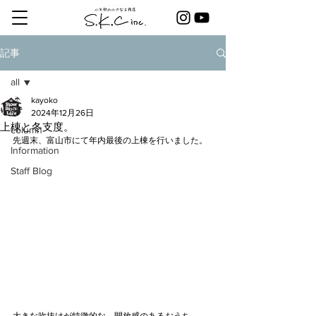
記事
all
kayoko
all
2024年12月26日
上棟と冬支度。
column
先週末、富山市にて年内最後の上棟を行いました。
Information
Staff Blog