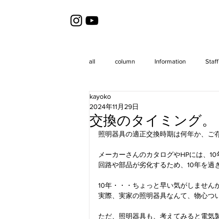
all
column
Information
Staff
kayoko
2024年11月29日
交換のタイミング。
照明器具の適正交換時期は何年か、ご
メーカーさんのカタログやHPには、1
回路や部品が劣化するため、10年を過
10年・・・ちょっと早い気がしません
実際、実家の照明器具なんて、物心つ
ただ、照明器具も、考えてみると電気