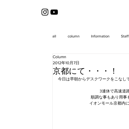
all
column
Information
Staff
Column
2012年10月7日
京都にて・・・！
今日は早朝からデスクワークをこなし
3連休で高速道
順調な事もあり用事
イオンモール京都内にあ