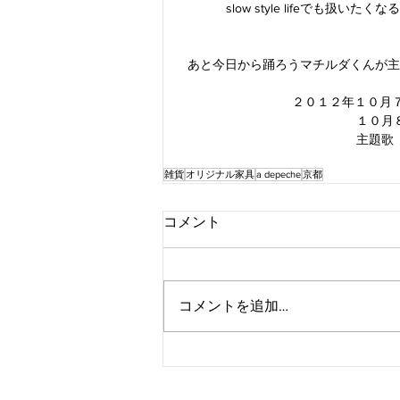
slow style lifeでも
あと今日から踊ろうマチルダくんが主
２０１２年１０月
　　　　 　１０月
主題歌
雑貨
オリジナル家具
a depeche
京都
コメント
コメントを追加…