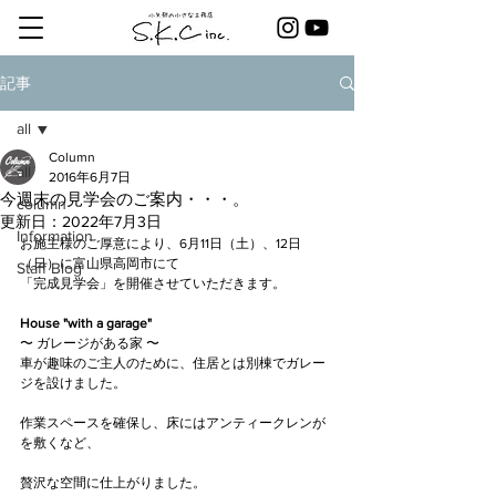
記事
all
Column
all
2016年6月7日
今週末の見学会のご案内・・・。
column
更新日：
2022年7月3日
Information
お施主様のご厚意により、6月11日（土）、12日
（日）に富山県高岡市にて
Staff Blog
「完成見学会」を開催させていただきます。
House "with a garage"
〜 ガレージがある家 〜
車が趣味のご主人のために、住居とは別棟でガレー
ジを設けました。
作業スペースを確保し、床にはアンティークレンが
を敷くなど、
贅沢な空間に仕上がりました。