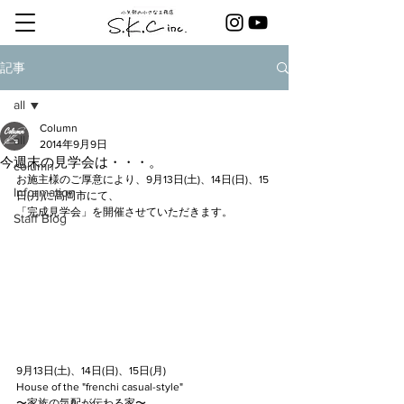
記事
all
Column
all
2014年9月9日
今週末の見学会は・・・。
column
お施主様のご厚意により、9月13日(土)、14日(日)、15
Information
日(月)に高岡市にて、
「完成見学会」を開催させていただきます。
Staff Blog
9月13日(土)、14日(日)、15日(月)
House of the "frenchi casual-style"
〜家族の気配が伝わる家〜