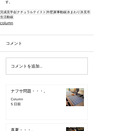
す。
完成見学会
ナチュラルテイスト
外壁
家事動線
水まわり
氷見市
生活動線
column
コメント
コメントを追加…
ナフサ問題・・・。
Column
5 日前
真夏・・・。