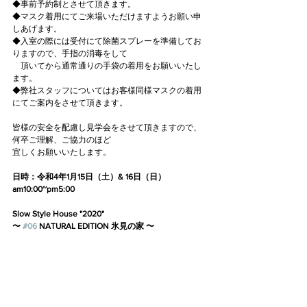
◆事前予約制とさせて頂きます。
◆マスク着用にてご来場いただけますようお願い申
しあげます。
◆入室の際には受付にて除菌スプレーを準備してお
りますので、手指の消毒をして
　頂いてから通常通りの手袋の着用をお願いいたし
ます。
◆弊社スタッフについてはお客様同様マスクの着用
にてご案内をさせて頂きます。
皆様の安全を配慮し見学会をさせて頂きますので、
何卒ご理解、ご協力のほど
宜しくお願いいたします。
日時：令和4年1月15日（土）& 16日（日） 
am10:00~pm5:00
Slow Style House "2020"
〜 
#06
 NATURAL EDITION 氷見の家 〜