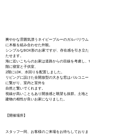
爽やかな雰囲気漂うネイビーブルーのガルバリウム
に木板を組み合わせた外観。
シンプルなBOX形のお家ですが、存在感を引き立た
たせます。
海に近いこちらのお家は道路からの目線を考慮し、1
階に寝室と子供室、
2階にLDK、水回りを配置しました。
リビングに設けた全開放型の大きな窓はバルコニー
に繋がり、室内と室外を
自然と繋いでくれます。
視線が高いこともあり開放感と眺望も抜群。土地と
建物の相性が良いお家になりました。
【開催場所】
スタッフ一同、お客様のご来場をお待ちしておりま