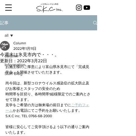
記事
all
Column
all
2022年1月11日
今週末は氷見市内で・・・。
column
更新日：
2022年3月22日
Information
お施主様のご厚意により富山県氷見市にて「完成見
学会」を開催させていただきます。
Staff Blog
尚今回は、新型コロナウイルス感染症の拡大防止及
びお客様とスタッフの安全のため
時間帯を区切り、各時間帯1組様限定でのご案内とさ
せて頂きます。
見学をご希望の方は御来場の前日までに
ご予約フォ
ーム
かお電話にてご予約をお願いいたします。
S.K.C inc. TEL 0766-68-2000
皆様に安心してご見学頂けるよう以下の通りご案内
いたします。