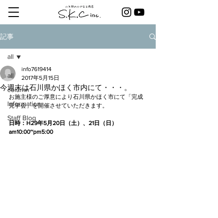
記事
all
info7619414
all
2017年5月15日
今週末は石川県かほく市内にて・・・。
column
お施主様のご厚意により石川県かほく市にて「完成
Information
見学会」を開催させていただきます。
Staff Blog
日時：H29年5月20日（土）、21日（日）
am10:00~pm5:00