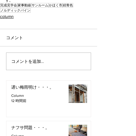
す。
完成見学会
家事動線
サンルーム
かほく市
紺青色
ノルディックパイン
column
コメント
コメントを追加…
遅い梅雨明け・・・。
Column
12 時間前
ナフサ問題・・・。
Column