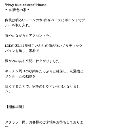
"Navy blue-colored" House
〜 紺青色の家 〜
内装は明るいトーンの木×白をベースにポイントでブ
ルーを取り入れ、
爽やかながらもアクセントを。
LDKの床には奥様こだわりの節の強いノルディック
パインを施し、素朴で
温かみのある空間に仕上がりました。
キッチン周りの収納をたっぷりと確保し、洗濯機と
サンルームの動線を
短くすることで、家事のしやすい住宅となりまし
た。
【開催場所】
スタッフ一同、お客様のご来場をお待ちしておりま