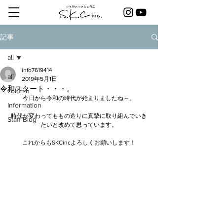
記事
all
info7619414
all
2019年5月1日
令和スタート・・・。
column
今日から令和の時代が始まりましたね～。
Information
時代が変わってももの造りに真摯に取り組んでいき
Staff Blog
たいと改めて思っています。
これからもSKCincよろしくお願いします！