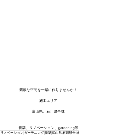
素敵な空間を一緒に作りませんか！
施工エリア
富山県、石川県全域
新築、リノベーション、gardening等
リノベーション
ガーデニング
新築
富山県
石川県全域