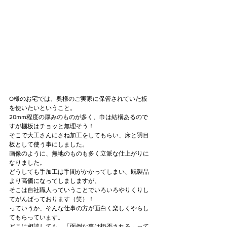
O様のお宅では、奥様のご実家に保管されていた板
を使いたいということ。
20mm程度の厚みのものが多く、巾は結構あるので
すが棚板はチョッと無理そう！
そこで大工さんにさね加工をしてもらい、床と羽目
板として使う事にしました。
画像のように、無地のものも多く立派な仕上がりに
なりました。
どうしても手加工は手間がかかってしまい、既製品
より高価になってしましますが、
そこは自社職人っていうことでいろいろやりくりし
てがんばっております（笑）！
っていうか、そんな仕事の方が面白く楽しくやらし
てもらっています。
どこに相談しても、「面倒な事は拒否される」って