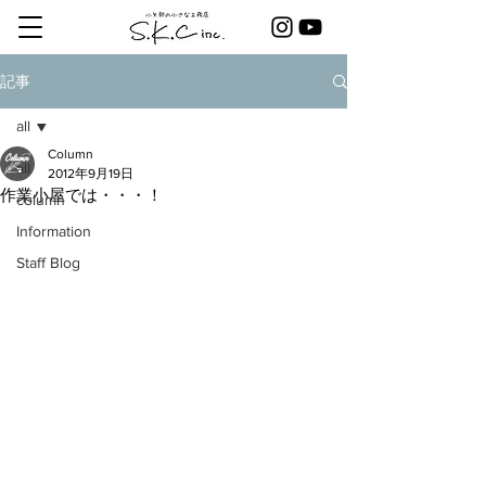
記事
all
Column
all
2012年9月19日
作業小屋では・・・！
column
Information
Staff Blog