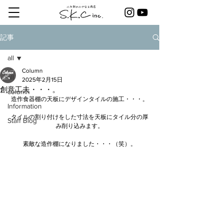
記事
all
Column
all
2025年2月15日
創意工夫・・・。
column
造作食器棚の天板にデザインタイルの施工・・・。
Information
タイルの割り付けをした寸法を天板にタイル分の厚
Staff Blog
み削り込みます。
素敵な造作棚になりました・・・（笑）。