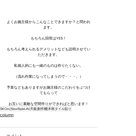
よくお施主様からこんなことできますか？と問われ
ます。
もちろん回答はYES！
もちろん考えられるデメリットなども説明させてい
ただきます。
私個人的にも一緒のものは作りたくない。
（流れ作業になってしまうので・・・。）
予算などもありますがお施主様のこだわりをぶつけ
てもらって
お互いに素敵な空間作りができればと思います！
SKCinc
SlowStyleLife
天板
創作棚
木框タイル貼り
column