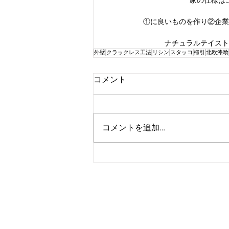
家の仕様は
①に良いものを作り②企業
ナチュラルテイスト
外壁
クラックレス工法
リシン
スタッコ
櫛引
北欧漆喰
コメント
コメントを追加…