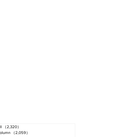
ll
（2,320）
2,320件の記事
olumn
（2,059）
2,059件の記事