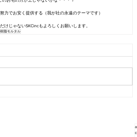
このお宅の方が上じゃないかな・・・？
努力でお安く提供する（我が社の永遠のテーマです）
だけじゃないSKCincもよろしくお願いします。
樹脂モルタル
a
c