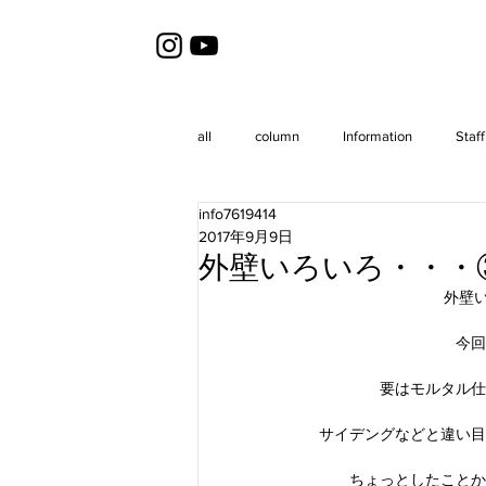
all
column
Information
Staff
info7619414
2017年9月9日
外壁いろいろ・・・
外壁
今回
要はモルタル仕
サイデングなどと違い目
ちょっとしたことか