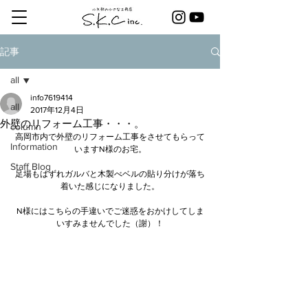
記事
all
info7619414
all
2017年12月4日
外壁のリフォーム工事・・・。
column
高岡市内で外壁のリフォーム工事をさせてもらって
Information
いますN様のお宅。
Staff Blog
足場もはずれガルバと木製べベルの貼り分けが落ち
着いた感じになりました。
N様にはこちらの手違いでご迷惑をおかけしてしま
いすみませんでした（謝）！