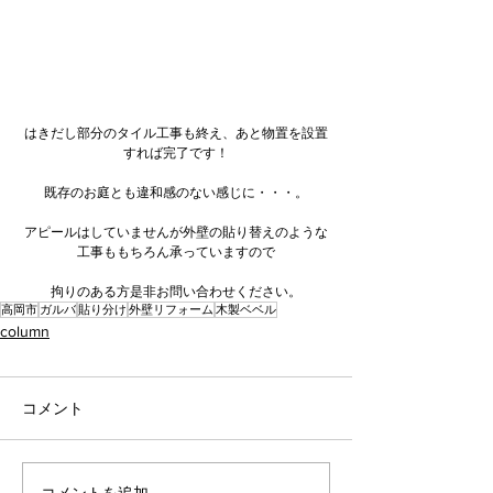
はきだし部分のタイル工事も終え、あと物置を設置
すれば完了です！
既存のお庭とも違和感のない感じに・・・。
アピールはしていませんが外壁の貼り替えのような
工事ももちろん承っていますので
拘りのある方是非お問い合わせください。
高岡市
ガルバ
貼り分け
外壁リフォーム
木製ベベル
column
コメント