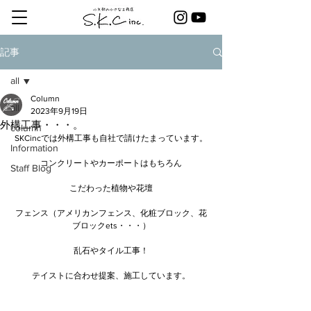
記事
all
Column
all
2023年9月19日
外構工事・・・。
column
SKCincでは外構工事も自社で請けたまっています。
Information
コンクリートやカーポートはもちろん
Staff Blog
こだわった植物や花壇
フェンス（アメリカンフェンス、化粧ブロック、花
ブロックets・・・）
乱石やタイル工事！
テイストに合わせ提案、施工しています。