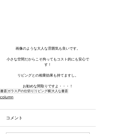
画像のような大人な雰囲気も良いです。
小さな空間だからこそ拘ってもコスト的にも安心で
す！
リビングとの相乗効果も持てますし。
お勧めな間取りですよ・・・！
書斎
ガラス戸の仕切り
リビング横
大人な書斎
column
コメント