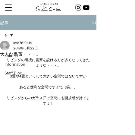
記事
all
info7619414
all
2018年5月22日
大人な書斎・・・。
column
リビングの隣接に書斎を設ける方が多くなってきた
Information
ような・・・。
Staff Blog
3畳や4畳とけっして大きい空間ではないですが
あると便利な空間ですよね（笑）。
リビングからのガラス戸で空間にも開放感が持てま
すよ！