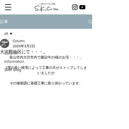
記事
all
Column
all
2025年3月2日
大沢野地区にて・・・。
column
富山市内大沢市内で建設中のI様のお宅・・・。
Information
2度の長い積雪によって工事の方がストップしてしま
Staff Blog
いましたが
その後順調に基礎工事に取り掛かっています。