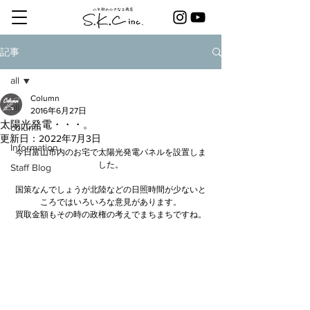
記事
all
Column
all
2016年6月27日
太陽光発電・・・。
column
更新日：
2022年7月3日
Information
今日富山市内のお宅で太陽光発電パネルを設置しま
した。
Staff Blog
国策なんでしょうが北陸などの日照時間が少ないと
ころではいろいろな意見があります。
買取金額もその時の政権の考えでまちまちですね。