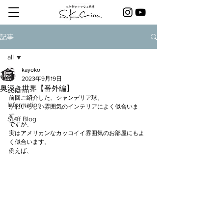
記事
all
kayoko
all
2023年9月19日
奥深き世界【番外編】
column
前回ご紹介した、シャンデリア球。
Information
かわいらしい雰囲気のインテリアによく似合いま
す。
Staff Blog
ですが、
実はアメリカンなカッコイイ雰囲気のお部屋にもよ
く似合います。
例えば、