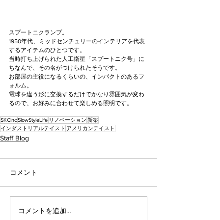
スプートニクランプ。
1950年代、ミッドセンチュリーのインテリアを代表
するアイテムのひとつです。
当時打ち上げられた人工衛星「スプートニク号」に
ちなんで、その名がつけられたそうです。
お部屋の主役になるくらいの、インパクトのあるフ
ォルム。
電球を違う形に交換するだけでかなり雰囲気が変わ
るので、お好みに合わせて楽しめる照明です。
SKCinc
SlowStyleLife
リノベーション
新築
インダストリアルテイスト
アメリカンテイスト
Staff Blog
コメント
コメントを追加…