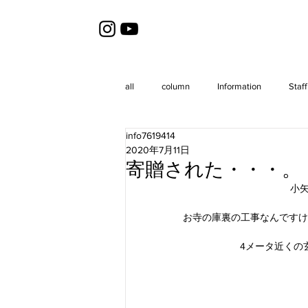
all
column
Information
Staff
info7619414
2020年7月11日
寄贈された・・・。
小
お寺の庫裏の工事なんですけ
4メータ近くの