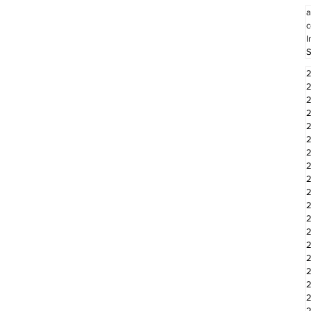
a
c
I
S