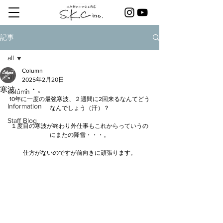
記事
all
Column
all
2025年2月20日
寒波・・・。
column
10年に一度の最強寒波、２週間に2回来るなんてどう
Information
なんでしょう（汗）？
Staff Blog
１度目の寒波が終わり外仕事もこれからっていうの
にまたの降雪・・・。
仕方がないのですが前向きに頑張ります。