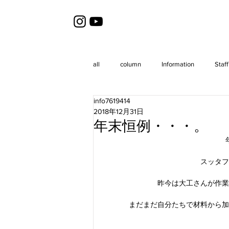
all
column
Information
Staff
info7619414
2018年12月31日
年末恒例・・・。
スッタフ
昨今は大工さんが作業
まだまだ自分たちで材料から加