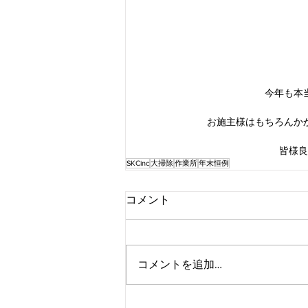
今年も本
お施主様はもちろんか
皆様良
SKCinc
大掃除
作業所
年末恒例
コメント
コメントを追加…