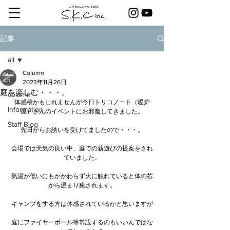
記事
all
Column
all
2023年11月26日
庭を楽しむ・・・。
column
体感積かもしれませんが今日トリコノート（暖炉
Information
屋）さんのイベントにお邪魔してきました。
Staff Blog
先日からお誘いを受けてましたので・・・。
会場では天気の良い中、庭での薪遊びの提案をされ
ていました。
気温が低いにもかかわらず火に触れていると体の芯
から温まり癒されます。
キャンプをする方は体感されているかと思いますが
庭にファイヤーボール等常設するのもいいんではな